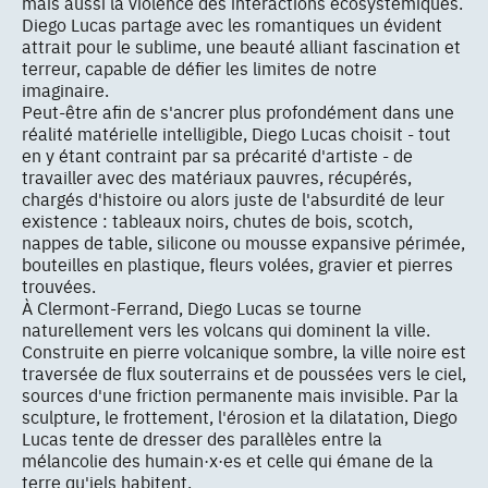
mais aussi la violence des interactions écosystémiques.
Diego Lucas partage avec les romantiques un évident
attrait pour le sublime, une beauté alliant fascination et
terreur, capable de défier les limites de notre
imaginaire.
Peut-être afin de s'ancrer plus profondément dans une
réalité matérielle intelligible, Diego Lucas choisit - tout
en y étant contraint par sa précarité d'artiste - de
travailler avec des matériaux pauvres, récupérés,
chargés d'histoire ou alors juste de l'absurdité de leur
existence : tableaux noirs, chutes de bois, scotch,
nappes de table, silicone ou mousse expansive périmée,
bouteilles en plastique, fleurs volées, gravier et pierres
trouvées.
À Clermont-Ferrand, Diego Lucas se tourne
naturellement vers les volcans qui dominent la ville.
Construite en pierre volcanique sombre, la ville noire est
traversée de flux souterrains et de poussées vers le ciel,
sources d'une friction permanente mais invisible. Par la
sculpture, le frottement, l'érosion et la dilatation, Diego
Lucas tente de dresser des parallèles entre la
mélancolie des humain·x·es et celle qui émane de la
terre qu'iels habitent.