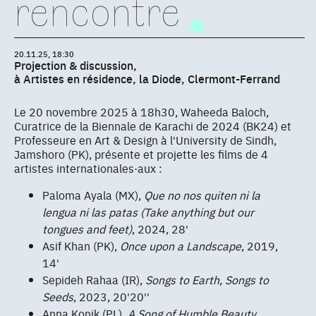
rencontre
20.11.25, 18:30
Projection & discussion,
à Artistes en résidence, la Diode, Clermont-Ferrand
Le 20 novembre 2025 à 18h30, Waheeda Baloch,
Curatrice de la Biennale de Karachi de 2024 (BK24) et
Professeure en Art & Design à l'University de Sindh,
Jamshoro (PK), présente et projette les films de 4
artistes internationales·aux :
Paloma Ayala (MX),
Que no nos quiten ni la
lengua ni las patas (Take anything but our
tongues and feet)
, 2024, 28'
Asif Khan (PK),
Once upon a Landscape
, 2019,
14'
Sepideh Rahaa (IR),
Songs to Earth, Songs to
Seeds
, 2023, 20'20''
Anna Konik (PL),
A Song of Humble Beauty
,