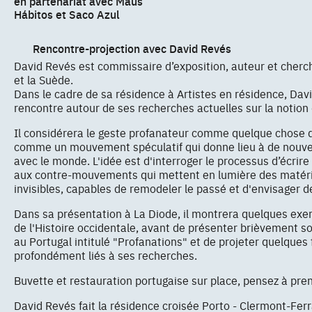
en partenariat avec Maus
Hábitos et Saco Azul
Rencontre-projection avec David Revés
David Revés est commissaire d’exposition, auteur et cherc
et la Suède.
Dans le cadre de sa résidence à Artistes en résidence, Davi
rencontre autour de ses recherches actuelles sur la notion 
Il considérera le geste profanateur comme quelque chose de
comme un mouvement spéculatif qui donne lieu à de nouve
avec le monde. L'idée est d'interroger le processus d’écrire 
aux contre-mouvements qui mettent en lumière des matéri
invisibles, capables de remodeler le passé et d'envisager d
Dans sa présentation à La Diode, il montrera quelques exe
de l'Histoire occidentale, avant de présenter brièvement so
au Portugal intitulé "Profanations" et de projeter quelques 
profondément liés à ses recherches.
Buvette et restauration portugaise sur place, pensez à pre
David Revés fait la résidence croisée Porto - Clermont-Fer