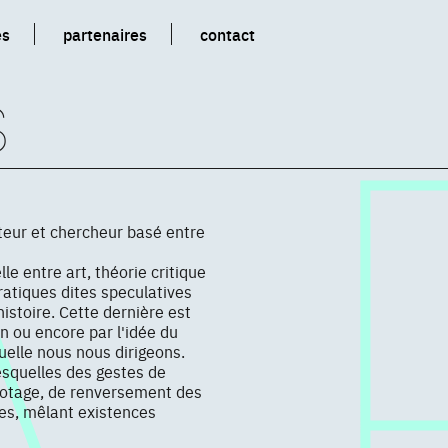
es
partenaires
contact
s
teur et chercheur basé entre
e entre art, théorie critique
pratiques dites speculatives
istoire. Cette dernière est
 ou encore par l'idée du
uelle nous nous dirigeons.
esquelles des gestes de
abotage, de renversement des
bles, mêlant existences