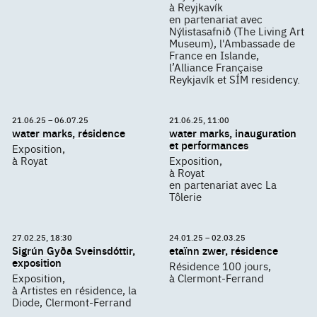
à Reyjkavík
en partenariat avec
Nýlistasafnið (The Living Art
Museum), l'Ambassade de
France en Islande,
l’Alliance Française
Reykjavík et SÍM residency.
21.06.25 – 06.07.25
21.06.25, 11:00
water marks, résidence
water marks, inauguration
et performances
Exposition,
à Royat
Exposition,
à Royat
en partenariat avec La
Tôlerie
27.02.25, 18:30
24.01.25 – 02.03.25
Sigrún Gyða Sveinsdóttir,
etaïnn zwer, résidence
exposition
Résidence 100 jours,
Exposition,
à Clermont-Ferrand
à Artistes en résidence, la
Diode, Clermont-Ferrand