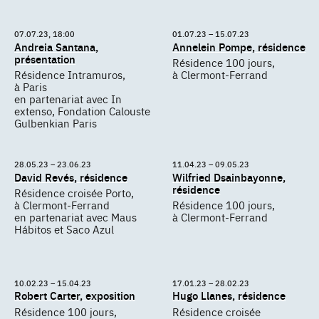
07.07.23, 18:00
01.07.23 – 15.07.23
Andreia Santana,
Annelein Pompe, résidence
présentation
Résidence 100 jours,
Résidence Intramuros,
à Clermont-Ferrand
à Paris
en partenariat avec In
extenso, Fondation Calouste
Gulbenkian Paris
28.05.23 – 23.06.23
11.04.23 – 09.05.23
David Revés, résidence
Wilfried Dsainbayonne,
résidence
Résidence croisée Porto,
à Clermont-Ferrand
Résidence 100 jours,
en partenariat avec Maus
à Clermont-Ferrand
Hábitos et Saco Azul
10.02.23 – 15.04.23
17.01.23 – 28.02.23
Robert Carter, exposition
Hugo Llanes, résidence
Résidence 100 jours,
Résidence croisée