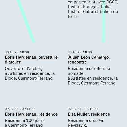
en partenariat avec DGCC,
Institut Français Italia,
Institut Culturel Italien de
Paris.
30.10.25, 18:30
30.10.25, 18:30
Doris Hardeman, ouverture
Julián León Camargo,
d'atelier
rencontre
Ouverture d'atelier,
Résidence curatoriale
à Artistes en résidence, la
nomade,
Diode, Clermont-Ferrand
à Artistes en résidence, la
Diode, Clermont-Ferrand
09.09.25 – 09.11.25
02.09.25 – 15.10.25
Doris Hardeman, résidence
Elsa Muller, résidence
Résidence 100 jours,
Résidence croisée
à Clermont-Ferrand
Reykjavík,