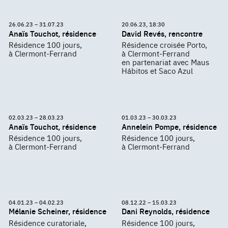
26.06.23 – 31.07.23
20.06.23, 18:30
Anaïs Touchot, résidence
David Revés, rencontre
Résidence 100 jours,
Résidence croisée Porto,
à Clermont-Ferrand
à Clermont-Ferrand
en partenariat avec Maus
Hábitos et Saco Azul
02.03.23 – 28.03.23
01.03.23 – 30.03.23
Anaïs Touchot, résidence
Annelein Pompe, résidence
Résidence 100 jours,
Résidence 100 jours,
à Clermont-Ferrand
à Clermont-Ferrand
04.01.23 – 04.02.23
08.12.22 – 15.03.23
Mélanie Scheiner, résidence
Dani Reynolds, résidence
Résidence curatoriale,
Résidence 100 jours,