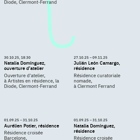
Diode, Clermont-Ferrand
30.10.25, 18:30
27.10.25 – 09.11.25
Natalia Domínguez,
Julián León Camargo,
ouverture d'atelier
résidence
Ouverture d'atelier,
Résidence curatoriale
à Artistes en résidence, la
nomade,
Diode, Clermont-Ferrand
à Clermont Ferrand
01.09.25 – 31.10.25
01.09.25 – 31.10.25
Aurélien Potier, résidence
Natalia Domínguez,
résidence
Résidence croisée
Barcelone,
Résidence croisée