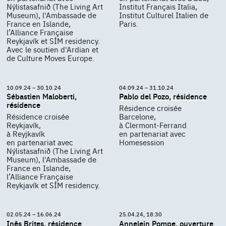
Nýlistasafnið (The Living Art
Institut Français Italia,
Museum), l'Ambassade de
Institut Culturel Italien de
France en Islande,
Paris.
l’Alliance Française
Reykjavík et SÍM residency.
Avec le soutien d'Ardian et
de Culture Moves Europe.
10.09.24 – 30.10.24
04.09.24 – 31.10.24
Sébastien Maloberti,
Pablo del Pozo, résidence
résidence
Résidence croisée
Résidence croisée
Barcelone,
Reykjavík,
à Clermont-Ferrand
à Reyjkavík
en partenariat avec
en partenariat avec
Homesession
Nýlistasafnið (The Living Art
Museum), l'Ambassade de
France en Islande,
l’Alliance Française
Reykjavík et SÍM residency.
02.05.24 – 16.06.24
25.04.24, 18:30
Inês Brites, résidence
Annelein Pompe, ouverture