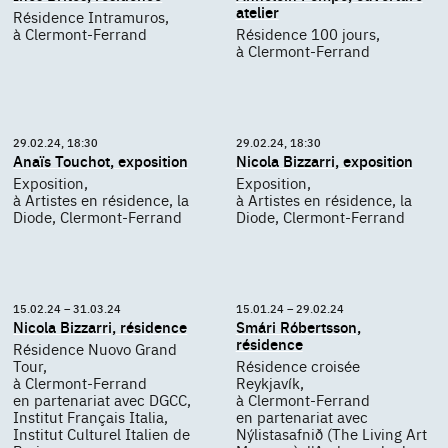
atelier
Résidence Intramuros,
à Clermont-Ferrand
Résidence 100 jours,
à Clermont-Ferrand
29.02.24, 18:30
29.02.24, 18:30
Anaïs Touchot, exposition
Nicola Bizzarri, exposition
Exposition,
Exposition,
à Artistes en résidence, la
à Artistes en résidence, la
Diode, Clermont-Ferrand
Diode, Clermont-Ferrand
15.02.24 – 31.03.24
15.01.24 – 29.02.24
Nicola Bizzarri, résidence
Smári Róbertsson,
résidence
Résidence Nuovo Grand
Tour,
Résidence croisée
à Clermont-Ferrand
Reykjavík,
en partenariat avec DGCC,
à Clermont-Ferrand
Institut Français Italia,
en partenariat avec
Institut Culturel Italien de
Nýlistasafnið (The Living Art