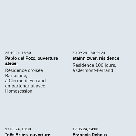
25.10.24, 18:30
30.09.24 – 30.11.24
Pablo del Pozo, ouverture
etaïnn zwer, résidence
atelier
Résidence 100 jours,
Résidence croisée
à Clermont-Ferrand
Barcelone,
à Clermont-Ferrand
en partenariat avec
Homesession
13.06.24, 18:30
17.05.24, 14:00
Inês Brites, ouverture
François Dehoux,