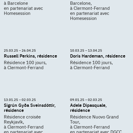
à Barcelone
Barcelone,
en partenariat avec
à Clermont-Ferrand
Homesession
en partenariat avec
Homesession
25.03.25 – 26.04.25
10.03.25 – 13.04.25
Russell Perkins, résidence
Doris Hardeman, résidence
Résidence 100 jours,
Résidence 100 jours,
à Clermont-Ferrand
à Clermont-Ferrand
13.01.25 – 02.03.25
09.01.25 – 02.03.25
Sigrún Gyða Sveinsdóttir,
Adele Dipasquale,
résidence
résidence
Résidence croisée
Résidence Nuovo Grand
Reykjavík,
Tour,
à Clermont-Ferrand
à Clermont-Ferrand
en partenariat avec
en partenariat avec DGCC,