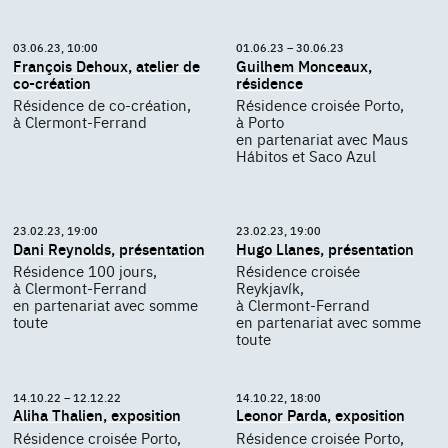
03.06.23, 10:00
01.06.23 – 30.06.23
François Dehoux, atelier de
Guilhem Monceaux,
co-création
résidence
Résidence de co-création,
Résidence croisée Porto,
à Clermont-Ferrand
à Porto
en partenariat avec Maus
Hábitos et Saco Azul
23.02.23, 19:00
23.02.23, 19:00
Dani Reynolds, présentation
Hugo Llanes, présentation
Résidence 100 jours,
Résidence croisée
à Clermont-Ferrand
Reykjavík,
en partenariat avec somme
à Clermont-Ferrand
toute
en partenariat avec somme
toute
14.10.22 – 12.12.22
14.10.22, 18:00
Aliha Thalien, exposition
Leonor Parda, exposition
Résidence croisée Porto,
Résidence croisée Porto,