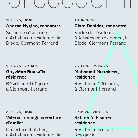
18.06.26, 18:30
18.06.26, 18:30
Andréa Hygino, rencontre
Clara Denidet, rencontre
Sortie de résidence,
Sortie de résidence,
à Artistes en résidence, la
à Artistes en résidence, la
Diode, Clermont-Ferrand
Diode, Clermont-Ferrand
15.04.26 – 29.04.26
25.03.26 – 25.04.26
Ghyzlène Boukaïla,
Mohamed Monaiseer,
résidence
résidence
Résidence 100 jours,
Résidence 100 jours,
à Clermont-Ferrand
à Clermont-Ferrand
26.02.26, 18:30
09.01.26 – 28.02.26
Valeria Limongi, ouverture
Sabine A. Fischer,
d'atelier
résidence
Ouverture d'atelier,
Résidence croisée
à Artistes en résidence, la
Reykjavík,