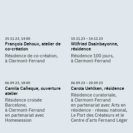
25.11.23, 14:00
15.11.23 – 14.12.23
François Dehoux, atelier de
Wilfried Dsainbayonne,
co-création
résidence
Résidence de co-création,
Résidence 100 jours,
à Clermont-Ferrand
à Clermont-Ferrand
06.09.23, 18:00
06.09.23 – 20.09.23
Camila Cañeque, ouverture
Carola Uehlken, résidence
atelier
Résidence curatoriale,
Résidence croisée
à Clermont-Ferrand
Barcelone,
en partenariat avec Arts en
à Clermont-Ferrand
résidence - réseau national,
en partenariat avec
Le Port des Créateurs et le
Homesession
Centre d’arts Fernand Léger