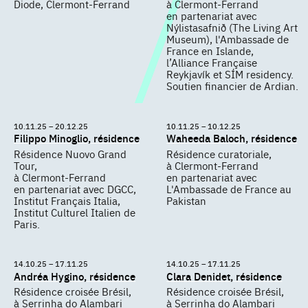
Diode, Clermont-Ferrand
à Clermont-Ferrand
en partenariat avec
Nýlistasafnið (The Living Art
Museum), l'Ambassade de
France en Islande,
l’Alliance Française
Reykjavík et SÍM residency.
Soutien financier de Ardian.
10.11.25 – 20.12.25
10.11.25 – 10.12.25
Filippo Minoglio, résidence
Waheeda Baloch, résidence
Résidence Nuovo Grand
Résidence curatoriale,
Tour,
à Clermont-Ferrand
à Clermont-Ferrand
en partenariat avec
en partenariat avec DGCC,
L'Ambassade de France au
Institut Français Italia,
Pakistan
Institut Culturel Italien de
Paris.
14.10.25 – 17.11.25
14.10.25 – 17.11.25
Andréa Hygino, résidence
Clara Denidet, résidence
Résidence croisée Brésil,
Résidence croisée Brésil,
à Serrinha do Alambari
à Serrinha do Alambari