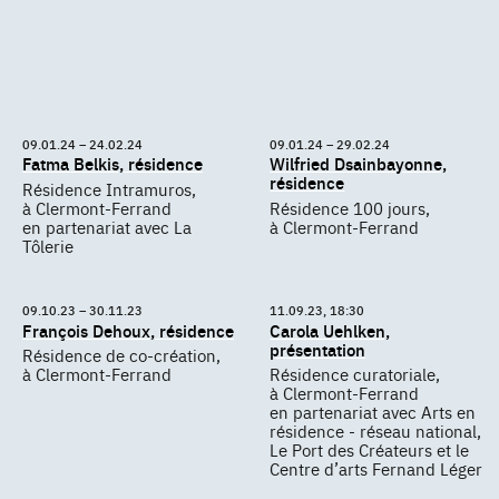
09.01.24 – 24.02.24
09.01.24 – 29.02.24
Fatma Belkis, résidence
Wilfried Dsainbayonne,
résidence
Résidence Intramuros,
à Clermont-Ferrand
Résidence 100 jours,
en partenariat avec La
à Clermont-Ferrand
Tôlerie
09.10.23 – 30.11.23
11.09.23, 18:30
François Dehoux, résidence
Carola Uehlken,
présentation
Résidence de co-création,
à Clermont-Ferrand
Résidence curatoriale,
à Clermont-Ferrand
en partenariat avec Arts en
résidence - réseau national,
Le Port des Créateurs et le
Centre d’arts Fernand Léger