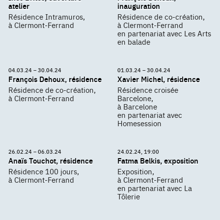
atelier
inauguration
Résidence Intramuros,
Résidence de co-création,
à Clermont-Ferrand
à Clermont-Ferrand
en partenariat avec Les Arts
en balade
04.03.24 – 30.04.24
01.03.24 – 30.04.24
François Dehoux, résidence
Xavier Michel, résidence
Résidence de co-création,
Résidence croisée
à Clermont-Ferrand
Barcelone,
à Barcelone
en partenariat avec
Homesession
26.02.24 – 06.03.24
24.02.24, 19:00
Anaïs Touchot, résidence
Fatma Belkis, exposition
Résidence 100 jours,
Exposition,
à Clermont-Ferrand
à Clermont-Ferrand
en partenariat avec La
Tôlerie