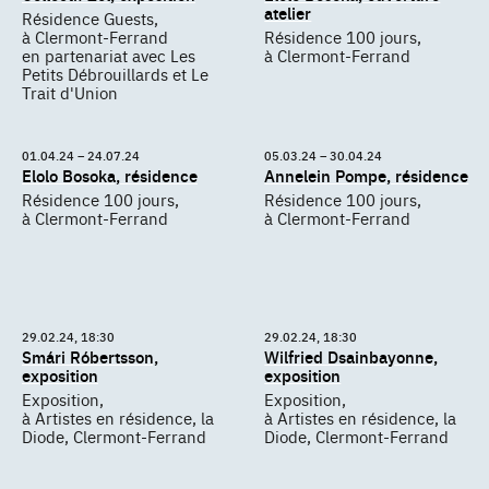
atelier
Résidence Guests,
à Clermont-Ferrand
Résidence 100 jours,
en partenariat avec Les
à Clermont-Ferrand
Petits Débrouillards et Le
Trait d'Union
01.04.24 – 24.07.24
05.03.24 – 30.04.24
Elolo Bosoka, résidence
Annelein Pompe, résidence
Résidence 100 jours,
Résidence 100 jours,
à Clermont-Ferrand
à Clermont-Ferrand
29.02.24, 18:30
29.02.24, 18:30
Smári Róbertsson,
Wilfried Dsainbayonne,
exposition
exposition
Exposition,
Exposition,
à Artistes en résidence, la
à Artistes en résidence, la
Diode, Clermont-Ferrand
Diode, Clermont-Ferrand