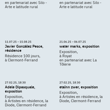
en partenariat avec Silo -
en partenariat avec Silo -
Arte e latitude rural
Arte e latitude rural
11.07.25 – 15.08.25
21.06.25 – 06.07.25
Javier González Pesce,
water marks, exposition
résidence
Exposition,
Résidence 100 jours,
à Royat
à Clermont-Ferrand
en partenariat avec La
Tôlerie
27.02.25, 18:30
27.02.25, 18:30
Adele Dipasquale,
etaïnn zwer, exposition
exposition
Exposition,
Exposition,
à Artistes en résidence, la
à Artistes en résidence, la
Diode, Clermont-Ferrand
Diode, Clermont-Ferrand