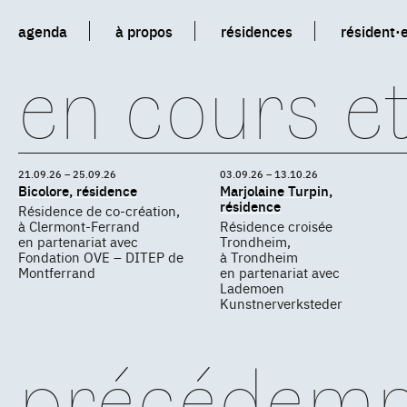
agenda
à propos
résidences
résident·
en cours et
21.09.26 – 25.09.26
03.09.26 – 13.10.26
Bicolore, résidence
Marjolaine Turpin,
résidence
Résidence de co-création,
à Clermont-Ferrand
Résidence croisée
en partenariat avec
Trondheim,
Fondation OVE – DITEP de
à Trondheim
Montferrand
en partenariat avec
Lademoen
Kunstnerverksteder
précédem