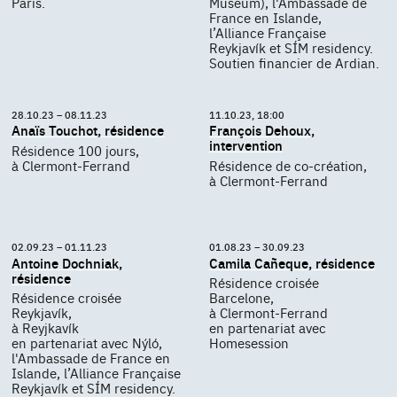
Paris.
Museum), l'Ambassade de
France en Islande,
l’Alliance Française
Reykjavík et SÍM residency.
Soutien financier de Ardian.
28.10.23 – 08.11.23
11.10.23, 18:00
Anaïs Touchot, résidence
François Dehoux,
intervention
Résidence 100 jours,
à Clermont-Ferrand
Résidence de co-création,
à Clermont-Ferrand
02.09.23 – 01.11.23
01.08.23 – 30.09.23
Antoine Dochniak,
Camila Cañeque, résidence
résidence
Résidence croisée
Résidence croisée
Barcelone,
Reykjavík,
à Clermont-Ferrand
à Reyjkavík
en partenariat avec
en partenariat avec Nýló,
Homesession
l'Ambassade de France en
Islande, l’Alliance Française
Reykjavík et SÍM residency.